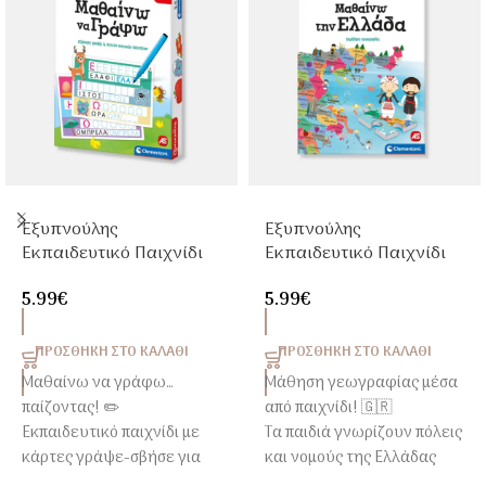
Εξυπνούλης
Εξυπνούλης
Εκπαιδευτικό Παιχνίδι
Εκπαιδευτικό Παιχνίδι
Μαθαίνω να Γράφω –
Μαθαίνω την Ελλάδα –
5.99
€
5.99
€
Προγραφής &
Γεωγραφία για Παιδιά
Ανάγνωσης για Παιδιά
4-6 Ετών
4-6 Ετών
ΠΡΟΣΘΉΚΗ ΣΤΟ ΚΑΛΆΘΙ
ΠΡΟΣΘΉΚΗ ΣΤΟ ΚΑΛΆΘΙ
Μαθαίνω να γράφω…
Μάθηση γεωγραφίας μέσα
παίζοντας! ✏️
από παιχνίδι! 🇬🇷
Εκπαιδευτικό παιχνίδι με
Τα παιδιά γνωρίζουν πόλεις
κάρτες γράψε-σβήσε για
και νομούς της Ελλάδας
εύκολη εξάσκηση.
ενώνοντας κομμάτια παζλ.