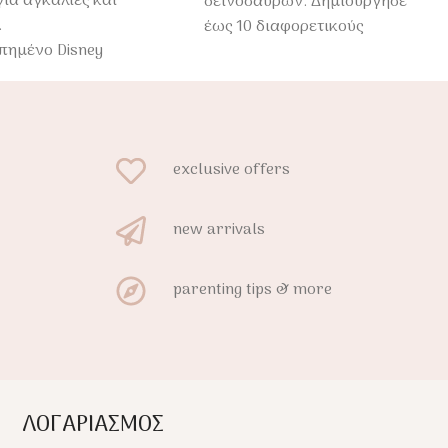
για αγκαλιές και
δεινοσαύρων. Δημιούργησε
.
έως 10 διαφορετικούς
πημένο Disney
δεινόσαυρους και μάθε
 για παιδιά 3+
παίζοντας!
exclusive offers
new arrivals
parenting tips & more
ΛΟΓΑΡΙΑΣΜΟΣ