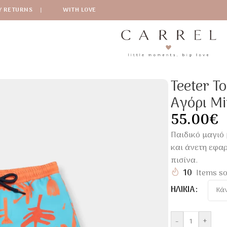
Y RETURNS
|
WITH LOVE
 Βερμούδα Για Αγόρι Mint Bloom
Teeter T
Αγόρι Mi
55.00
€
Παιδικό μαγιό 
και άνετη εφαρ
πισίνα.
10
Items so
ΗΛΙΚΊΑ
-
+