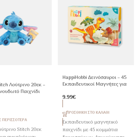
HappiHobbi Δεινόσαυροι – 45
Εκπαιδευτικοί Μαγνήτες για
titch Λούτρινο 20εκ –
Παιδιά 4+
νουδωτό Παιχνίδι
9.99
€
ς
ΠΡΟΣΘΉΚΗ ΣΤΟ ΚΑΛΆΘΙ
Ε ΠΕΡΙΣΣΌΤΕΡΑ
Εκπαιδευτικό μαγνητικό
ύτρινο Stitch 20εκ
παιχνίδι με 45 κομμάτια