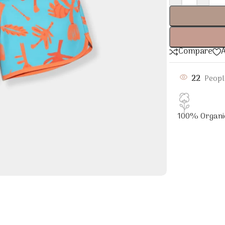
Compare
A
22
Peopl
100% Organi