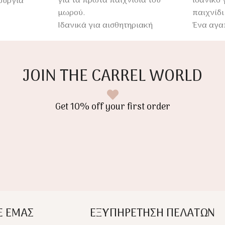
για τα πρώτα παιχνίδια του
ιδανικό 
ουργία
μωρού.
παιχνίδι
Ιδανικά για αισθητηριακή
Ένα αγα
κά
ανάπτυξη & δημιουργικό
παιχνίδι
παιχνίδι.
JOIN THE CARREL WORLD
Get 10% off your first order
Ε ΕΜΑΣ
ΕΞΥΠΗΡΕΤΗΣΗ ΠΕΛΑΤΩΝ