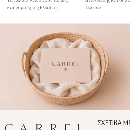
Τα παιδιά γνωρίζουν πόλεις
ανάγνωσης και δημι
και νομούς της Ελλάδας
λέξεων.
ενώνοντας κομμάτια παζλ.
✨ Με αυτοδιορθωτι
κομμάτια για εύκολη
μάθηση.
ΣΧΕΤΙΚΑ Μ