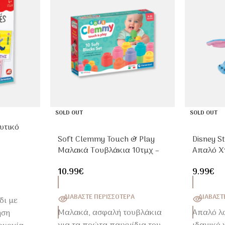
SOLD OUT
SOLD OUT
υτικό
Soft Clemmy Touch & Play
Disney S
ω για
Μαλακά Τουβλάκια 10τμχ –
Απαλό Χ
Βρεφικό Εκπαιδευτικό
Αγκαλιά
10.99
€
9.99
€
Παιχνίδι 6-36 Μηνών
ΔΙΑΒΆΣΤΕ ΠΕΡΙΣΣΌΤΕΡΑ
ΔΙΑΒΆΣΤ
δι με
Μαλακά, ασφαλή τουβλάκια
Απαλό λο
ηση