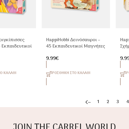
ριγκίπισσες
HappiHobbi Δεινόσαυροι –
Hap
4 Εκπαιδευτικοί
45 Εκπαιδευτικοί Μαγνήτες
Σχή
 Παιδιά 3+
για Παιδιά 4+
Μαγ
9.99
€
9.9
Ο ΚΑΛΆΘΙ
ΠΡΟΣΘΉΚΗ ΣΤΟ ΚΑΛΆΘΙ
ΠΡ
←
1
2
3
4
JOIN THE CARREL WORLD