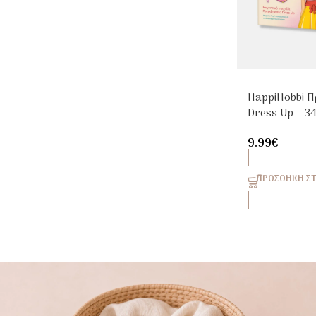
HappiHobbi Π
Dress Up – 3
Μαγνήτες για
9.99
€
ΠΡΟΣΘΉΚΗ ΣΤ