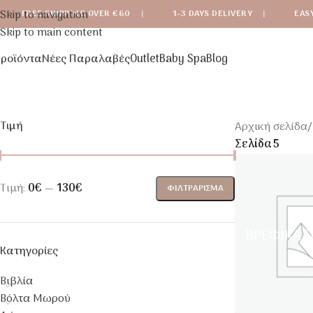
Skip to navigation
FREE SHIPPING OVER €60
|
1-3 DAYS DELIVERY
|
EAS
Skip to main content
ροϊόντα
Νέες Παραλαβές
Outlet
Baby Spa
Blog
Τιμή
Αρχική σελίδα
/
Σελίδα 5
Τιμή:
0€
—
130€
ΦΙΛΤΡΆΡΙΣΜΑ
ΒΡΕΦΙΚΆ Π
Κατηγορίες
Βιβλία
Βόλτα Μωρού