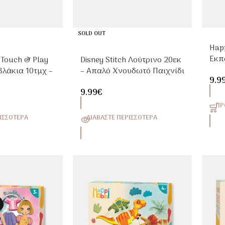
SOLD OUT
Hap
Εκπ
Touch & Play
Disney Stitch Λούτρινο 20εκ
για 
λάκια 10τμχ –
– Απαλό Χνουδωτό Παιχνίδι
9.9
αιδευτικό
Αγκαλιάς
9.99
€
36 Μηνών
ΠΡ
ΙΣΣΌΤΕΡΑ
ΔΙΑΒΆΣΤΕ ΠΕΡΙΣΣΌΤΕΡΑ