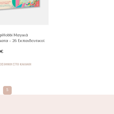
piHobbi Μαγικά
ματα – 26 Εκπαιδευτικοί
νήτες για Παιδιά 5+
9
€
ΟΣΘΉΚΗ ΣΤΟ ΚΑΛΆΘΙ
5