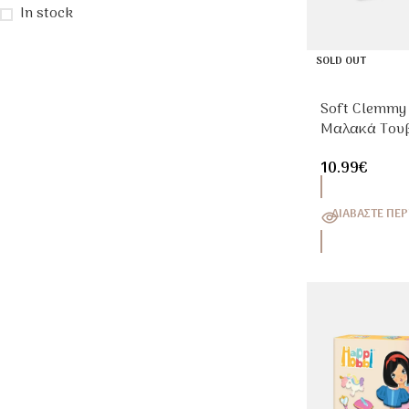
In stock
SOLD OUT
Soft Clemmy 
Μαλακά Τουβ
Βρεφικό Εκπ
10.99
€
Παιχνίδι 6-
ΔΙΑΒΆΣΤΕ ΠΕΡ